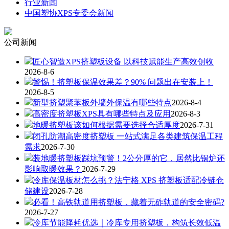
行业新闻
中国塑协XPS专委会新闻
公司新闻
匠心智造XPS挤塑板设备 以科技赋能生产高效创收
2026-8-6
警惕！挤塑板保温效果差？90% 问题出在安装上！
2026-8-5
新型挤塑聚苯板外墙外保温有哪些特点
2026-8-4
高密度挤塑板XPS具有哪些特点及应用
2026-8-3
地暖挤塑板该如何根据需要选择合适厚度
2026-7-31
闭孔防潮高密度挤塑板 一站式满足各类建筑保温工程
需求
2026-7-30
装地暖挤塑板踩坑预警！2公分厚的它，居然比锅炉还
影响取暖效果？
2026-7-29
冷库保温板材怎么挑？法宁格 XPS 挤塑板适配冷链仓
储建设
2026-7-28
必看！高铁轨道用挤塑板，藏着无砟轨道的安全密码?
2026-7-27
冷库节能降耗优选｜冷库专用挤塑板，构筑长效低温