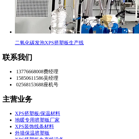
二氧化碳发泡XPS挤塑板生产线
联系我们
13776668008
费经理
15850611586
吴经理
02568153688
座机号
主营业务
XPS挤塑板/保温材料
地暖专用挤塑板厂家
XPS装饰线条材料
外墙保温挤塑板